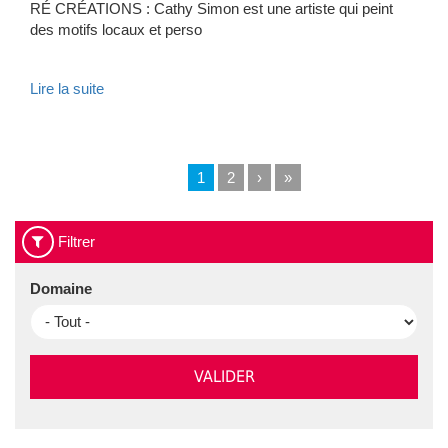
RÉ CRÉATIONS : Cathy Simon est une artiste qui peint
des motifs locaux et perso
Lire la suite
Page
1
Page
2
Page
›
Dernière
»
Pagination
actuelle
suivante
page
Filtrer
Domaine