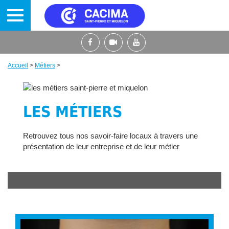
Aller
au
contenu
principal
Accueil
>
Métiers
>
Fil
d'Ariane
LES MÉTIERS
Retrouvez tous nos savoir-faire locaux à travers une
présentation de leur entreprise et de leur métier