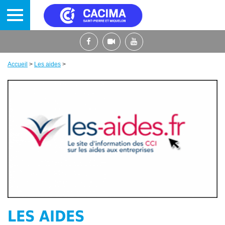
Aller
au
contenu
principal
Accueil
>
Les aides
>
Fil
d'Ariane
LES AIDES