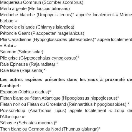
Maquereau Commun (Scomber scombrus)
Merlu argenté (Merluccius bilinearis)
Merluche blanche (Urophycis tenuis)* appelée localement « Morue
barbue »
Pétoncle d’islande (Chlamys islandica)
Pétoncle Géant (Placopecten magellanicus)
Plie Canadienne (Hyppoglossoides platessoides)* appelé localement
« Balai »
Saumon (Salmo salar)
Plie grise (Glyptocephalus cynoglossus)*
Raie Epineuse (Raja radiata) *
Raie lisse (Raja senta)*
Les autres espèces présentes dans les eaux à proximité de
l’archipel :
Espadon (Xiphias gladus)*
Flétan blanc ou flétan Atlantique (Hippoglossus hippoglossus)*
Flétan noir ou Flétan du Groenland (Reinhardtius hippoglossoides) *
Poisson-loup (Anarhichas lupus) appelé localement « Loup de
l'Atlantique »
Sébaste (Sebastes marinus)*
Thon blanc ou Germon du Nord (Thunnus alalunga)*