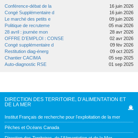
Conférence-débat de la
16 juin 2026
Congé Supplémentaire d
16 juin 2026
Le marché des petits e
09 juin 2026
Politique de recruteme
05 mai 2026
28 avril : journée mon
28 avr 2026
OFFRE D'EMPLOI : CONSE
02 avr 2026
Congé supplémentaire d
09 fév 2026
Restitution diag-énerg
09 oct 2025
Chantier CACIMA
05 sep 2025
Auto-diagnostic RSE
01 sep 2025
DIRECTION DES TERRITOIRE, D'ALIMENTATION ET
DE LA MER
Institut Français de recherche pour l'exploitation de la mer
Pêches et Océans Canada
Direction des Territoires, de l'Alimentation et de la Mer