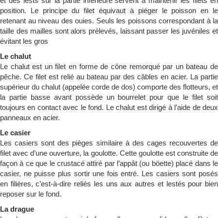
et des lests sur la partie inférieure servent à maintenir les filets en
position. Le principe du filet équivaut à piéger le poisson en le
retenant au niveau des ouies. Seuls les poissons correspondant à la
taille des mailles sont alors prélevés, laissant passer les juvéniles et
évitant les gros
Le chalut
Le chalut est un filet en forme de cône remorqué par un bateau de
pêche. Ce filet est relié au bateau par des câbles en acier. La partie
supérieur du chalut (appelée corde de dos) comporte des flotteurs, et
la partie basse avant possède un bourrelet pour que le filet soit
toujours en contact avec le fond. Le chalut est dirigé à l’aide de deux
panneaux en acier.
Le casier
Les casiers sont des pièges similaire à des cages recouvertes de
filet avec d’une ouverture, la goulotte. Cette goulotte est construite de
façon à ce que le crustacé attiré par l’appât (ou böette) placé dans le
casier, ne puisse plus sortir une fois entré. Les casiers sont posés
en filières, c’est-à-dire reliés les uns aux autres et lestés pour bien
reposer sur le fond.
La drague