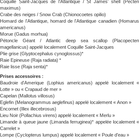
Coquille Saint-Jacques de l’Atlantique / St James' shell (Pecten
maximus)
Crabe des neiges / Snow Crab (Chionocoetes opilio)
Homard de l'Atlantique, homard de l'Atlantique canadien (Homarus
americanus)
Morue (Gadus morhua)
Pétoncle Géant / Atlantic deep sea scallop (Placopecten
magellanicus) appelé localement Coquille Saint-Jacques
Plie grise (Glyptocephalus cynoglossus)*
Raie Epineuse (Raja radiata) *
Raie lisse (Raja senta)*
Prises accessoires :
Baudroie d'Amerique (Lophius americanus) appelé localement «
Lotte » ou « Crapaud de mer »
Capelan (Mallotus villosus)
Eglefin (Melanogrammus aeglefinus) appelé localement « Anon »
Encornet (Illex illecebrosus)
Lieu Noir (Pollachius virens) appelé localement « Merlu »
Limande à queue jaune (Limanda ferruginea)* appelée localement «
Carrelet »
Lompe (Cyclopterus lumpus) appelé localement « Poule d’eau »