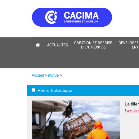
Aller
au
contenu
principal
CRÉATION ET REPRISE
DÉVELOPPE
ACTUALITÉS
D'ENTREPRISE
ENT
Accueil
>
morue
>
Fil
Filière halieutique
d'Ariane
La fili
Lire la 