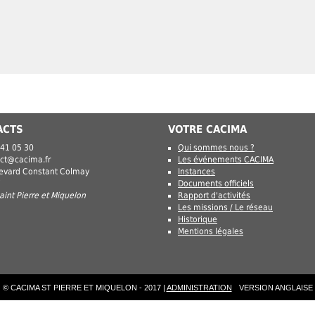
ACTS
VOTRE CACIMA
 41 05 30
Qui sommes nous ?
ct@cacima.fr
Les événements CACIMA
levard Constant Colmay
Instances
Documents officiels
int Pierre et Miquelon
Rapport d'activités
Les missions / Le réseau
Historique
Mentions légales
© CACIMA ST PIERRE ET MIQUELON - 2017 |
ADMINISTRATION