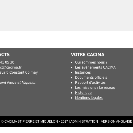
ACTS
VOTRE CACIMA
 41 05 30
Qui sommes nous ?
ct@cacima.fr
Les événements CACIMA
levard Constant Colmay
Instances
Documents officiels
int Pierre et Miquelon
Rapport d'activités
Les missions / Le réseau
Historique
Mentions légales
© CACIMA ST PIERRE ET MIQUELON - 2017 |
ADMINISTRATION