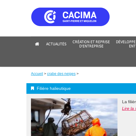
Aller
au
contenu
principal
CRÉATION ET REPRISE
DÉVELOPPE
ACTUALITÉS
D'ENTREPRISE
ENT
Accueil
>
crabe des neiges
>
Fil
Filière halieutique
d'Ariane
La fili
Lire la 