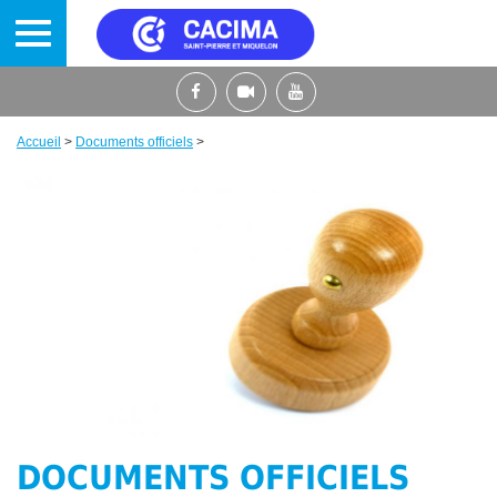
Aller
au
contenu
principal
Accueil
>
Documents officiels
>
Fil
d'Ariane
DOCUMENTS OFFICIELS