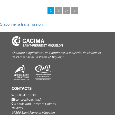
Page
1
Page
2
Page
››
Dernière
»
Pagination
actuelle
suivante
page
S'abonner à transmission
Chambre d'agriculture, de Commerce, d'Industrie, de Métiers et
de l'Artisanat de St Pierre et Miquelon
CONTACTS
05 08 41 05 30
contact@cacima.fr
4 boulevard Constant Colmay
BP 4207
97500 Saint Pierre et Miquelon