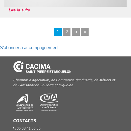
Lire la suite
Page
1
Page
2
Page
››
Dernière
»
Pagination
actuelle
suivante
page
S'abonner à accompagnement
Chambre d'agriculture, de Commerce, d'Industrie, de Métiers et
de l'Artisanat de St Pierre et Miquelon
CONTACTS
05 08 41 05 30