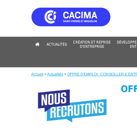
Aller
au
contenu
principal
CRÉATION ET REPRISE
DÉVELOPPE
ACTUALITÉS
D'ENTREPRISE
ENT
Accueil
>
Actualités
>
OFFRE D'EMPLOI : CONSEILLER.E ENT
Fil
OFF
d'Ariane