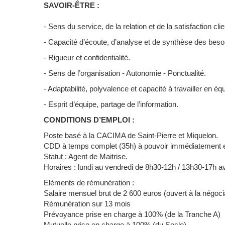
SAVOIR-ÊTRE :
- Sens du service, de la relation et de la satisfaction clie
- Capacité d’écoute, d’analyse et de synthèse des beso
- Rigueur et confidentialité.
- Sens de l’organisation - Autonomie - Ponctualité.
- Adaptabilité, polyvalence et capacité à travailler en éq
- Esprit d’équipe, partage de l’information.
CONDITIONS D’EMPLOI :
Poste basé à la CACIMA de Saint-Pierre et Miquelon.
CDD à temps complet (35h) à pouvoir immédiatement et
Statut : Agent de Maitrise.
Horaires : lundi au vendredi de 8h30-12h / 13h30-17h a
Eléments de rémunération :
Salaire mensuel brut de 2 600 euros (ouvert à la négociat
Rémunération sur 13 mois
Prévoyance prise en charge à 100% (de la Tranche A)
Mutuelle prise en charge à 100% (du Socle)