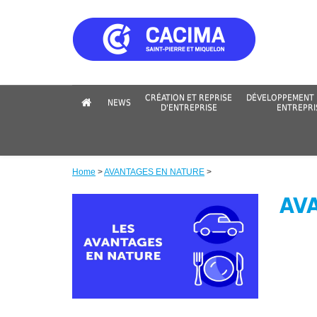
Skip
to
main
content
CRÉATION ET REPRISE
DÉVELOPPEMENT 
NEWS
D'ENTREPRISE
ENTREPRI
Home
>
AVANTAGES EN NATURE
>
Breadcrumb
AV