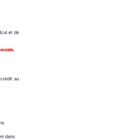
lcul et de
ociale.
accordé au
ans
gré dans