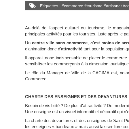
Etiquettes :
#
commerce
#
tourisme
#
artisanat
#
ce
Au-delà de l’aspect culturel du tourisme, le magasina
principales activités pour les touristes, juste après le patr
Un
centre ville sans commerce, c’est moins de ser
d’animation donc d’
attractivité
tant pour la population q
Il apparait donc indispensable de placer le commerce e
sensibiliser les commerçants à la dimension touristique d
Le rôle du Manager de Ville de la CACIMA est, notamme
Commerce.
CHARTE DES ENSEIGNES ET DES DEVANTURES
Besoin de visibilité ? De plus d'attractivité ? De modern
Une enseigne est un visuel informatif et décoratif qui n
La charte des devantures et des enseignes de Saint-Pier
les enseignes « bandeaux » mais aussi laisser libre cou